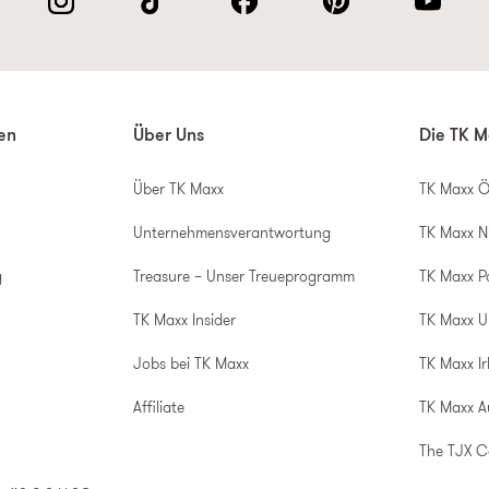
nen
Über Uns
Die TK M
Über TK Maxx
TK Maxx Ö
Unternehmensverantwortung
TK Maxx N
g
Treasure – Unser Treueprogramm
TK Maxx P
TK Maxx Insider
TK Maxx 
Jobs bei TK Maxx
TK Maxx Ir
Affiliate
TK Maxx A
The TJX 