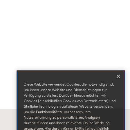
Diese Website verwendet Cookies, die notwendig sind,
um Ihnen unsere Website und Dienstleistungen zur
Verfügung zu stellen. Darüber hinaus möchten wir
Cookies (einschließlich Cookies von Drittanbietern) und
ähnliche Technologien auf dieser Website verwenden,
um die Funktionalität zu verbessern, Ihre
Nutzererfahrung zu personalisieren, Analysen
durchzuführen und Ihnen relevante Online-Werbung
anzuzeigen. Hierdurch können Dritte (einschließlich