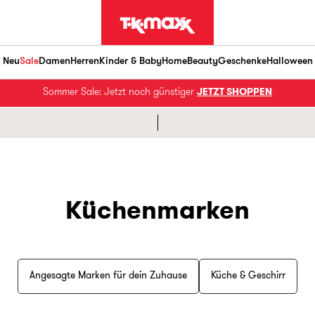
Neu
Sale
Damen
Herren
Kinder & Baby
Home
Beauty
Geschenke
Halloween
Sommer Sale: Jetzt noch günstiger
JETZT SHOPPEN
Küchenmarken
Angesagte Marken für dein Zuhause
Küche & Geschirr