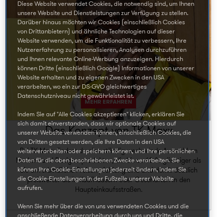
Diese Website verwendet Cookies, die notwendig sind, um Ihnen
unsere Website und Dienstleistungen zur Verfügung zu stellen.
Darüber hinaus möchten wir Cookies (einschließlich Cookies
von Drittanbietern) und ähnliche Technologien auf dieser
Website verwenden, um die Funktionalität zu verbessern, Ihre
Nutzererfahrung zu personalisieren, Analysen durchzuführen
und Ihnen relevante Online-Werbung anzuzeigen. Hierdurch
können Dritte (einschließlich Google) Informationen von unserer
Website erhalten und zu eigenen Zwecken in den USA
verarbeiten, wo ein zur DS-GVO gleichwertiges
Datenschutzniveau nicht gewährleistet ist.
MEHR ERFAHREN
Indem Sie auf "Alle Cookies akzeptieren" klicken, erklären Sie
sich damit einverstanden, dass wir optionale Cookies auf
Das Konzept von TK Maxx
unserer Website verwenden können, einschließlich Cookies, die
von Dritten gesetzt werden, die Ihre Daten in den USA
Bei TK Maxx findest du eine ständig wechselnde Auswahl an
weiterverarbeiten oder speichern können, und Ihre persönlichen
Daten für die oben beschriebenen Zwecke verarbeiten. Sie
Marken- und Designerprodukten, die bis zu 60 % günstiger als
können Ihre Cookie-Einstellungen jederzeit ändern, indem Sie
die unverbindliche Preisempfehlung sind und damit deutlich
die Cookie-Einstellungen in der Fußzeile unserer Website
preiswerter als in Kaufhäusern oder Geschäften in den
aufrufen.
Haupteinkaufsstraßen.
Wenn Sie mehr über die von uns verwendeten Cookies und die
anschließende Datenverarbeitung durch uns und Dritte, die