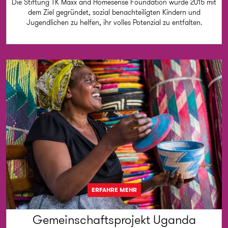
Die Stiftung TK Maxx and Homesense Foundation wurde 2015 mit
dem Ziel gegründet, sozial benachteiligten Kindern und
Jugendlichen zu helfen, ihr volles Potenzial zu entfalten.
ERFAHRE MEHR
Gemeinschaftsprojekt Uganda