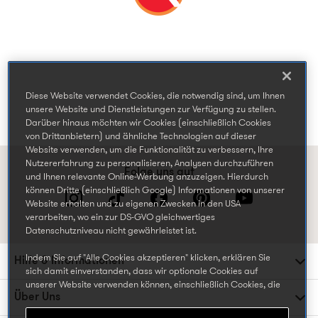
Diese Website verwendet Cookies, die notwendig sind, um Ihnen
unsere Website und Dienstleistungen zur Verfügung zu stellen.
Darüber hinaus möchten wir Cookies (einschließlich Cookies
von Drittanbietern) und ähnliche Technologien auf dieser
Website verwenden, um die Funktionalität zu verbessern, Ihre
Nutzererfahrung zu personalisieren, Analysen durchzuführen
Folge uns auf
und Ihnen relevante Online-Werbung anzuzeigen. Hierdurch
können Dritte (einschließlich Google) Informationen von unserer
Website erhalten und zu eigenen Zwecken in den USA
verarbeiten, wo ein zur DS-GVO gleichwertiges
Datenschutzniveau nicht gewährleistet ist.
Indem Sie auf "Alle Cookies akzeptieren" klicken, erklären Sie
Hilfe & Informationen
sich damit einverstanden, dass wir optionale Cookies auf
unserer Website verwenden können, einschließlich Cookies, die
Über Uns
von Dritten gesetzt werden, die Ihre Daten in den USA
weiterverarbeiten oder speichern können, und Ihre persönlichen