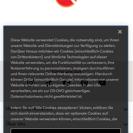
Diese Website verwendet Cookies, die notwendig sind, um Ihnen
unsere Website und Dienstleistungen zur Verfügung zu stellen.
Darüber hinaus möchten wir Cookies (einschließlich Cookies
von Drittanbietern) und ähnliche Technologien auf dieser
Website verwenden, um die Funktionalität zu verbessern, Ihre
Nutzererfahrung zu personalisieren, Analysen durchzuführen
Folge uns auf
und Ihnen relevante Online-Werbung anzuzeigen. Hierdurch
können Dritte (einschließlich Google) Informationen von unserer
Website erhalten und zu eigenen Zwecken in den USA
verarbeiten, wo ein zur DS-GVO gleichwertiges
Datenschutzniveau nicht gewährleistet ist.
Indem Sie auf "Alle Cookies akzeptieren" klicken, erklären Sie
Hilfe & Informationen
sich damit einverstanden, dass wir optionale Cookies auf
unserer Website verwenden können, einschließlich Cookies, die
Über Uns
von Dritten gesetzt werden, die Ihre Daten in den USA
weiterverarbeiten oder speichern können, und Ihre persönlichen