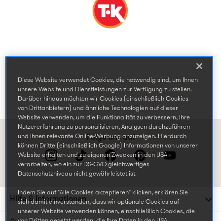
Diese Website verwendet Cookies, die notwendig sind, um Ihnen
unsere Website und Dienstleistungen zur Verfügung zu stellen.
Darüber hinaus möchten wir Cookies (einschließlich Cookies
von Drittanbietern) und ähnliche Technologien auf dieser
Website verwenden, um die Funktionalität zu verbessern, Ihre
Nutzererfahrung zu personalisieren, Analysen durchzuführen
und Ihnen relevante Online-Werbung anzuzeigen. Hierdurch
Folge uns auf
können Dritte (einschließlich Google) Informationen von unserer
Website erhalten und zu eigenen Zwecken in den USA
verarbeiten, wo ein zur DS-GVO gleichwertiges
Datenschutzniveau nicht gewährleistet ist.
Indem Sie auf "Alle Cookies akzeptieren" klicken, erklären Sie
Hilfe & Informationen
sich damit einverstanden, dass wir optionale Cookies auf
unserer Website verwenden können, einschließlich Cookies, die
von Dritten gesetzt werden, die Ihre Daten in den USA