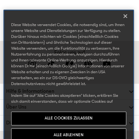
Diese Website verwendet Cookies, die notwendig sind, um Ihnen
unsere Website und Dienstleistungen zur Verfügung zu stellen.
Darüber hinaus möchten wir Cookies (einschließlich Cookies
von Drittanbietern) und ähnliche Technologien auf dieser
Website verwenden, um die Funktionalität zu verbessern, Ihre
Folge uns auf
Nutzererfahrung zu personalisieren, Analysen durchzuführen
und Ihnen relevante Online-Werbung anzuzeigen. Hierdurch
können Dritte (einschließlich Google) Informationen von unserer
Website erhalten und zu eigenen Zwecken in den USA
verarbeiten, wo ein zur DS-GVO gleichwertiges
Datenschutzniveau nicht gewährleistet ist.
Hilfe & Informationen
Indem Sie auf "Alle Cookies akzeptieren" klicken, erklären Sie
sich damit einverstanden, dass wir optionale Cookies auf
Über Uns
unserer Website verwenden können, einschließlich Cookies, die
von Dritten gesetzt werden, die Ihre Daten in den USA
ALLE COOKIES ZULASSEN
weiterverarbeiten oder speichern können, und Ihre persönlichen
Die TK Maxx Familie
Daten für die oben beschriebenen Zwecke verarbeiten. Sie
können Ihre Cookie-Einstellungen jederzeit ändern, indem Sie
ALLE ABLEHNEN
die Cookie-Einstellungen in der Fußzeile unserer Website