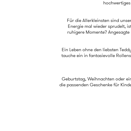
hochwertige
Für die Allerkleinsten sind un
Energie mal wieder sprudelt, is
ruhigere Momente? Angesagte Fi
Ein Leben ohne den liebsten Teddy
tauche ein in fantasievolle Rollen
Geburtstag, Weihnachten oder einf
die passenden
Geschenke für Kind
und mach Schluss mit der Geschen