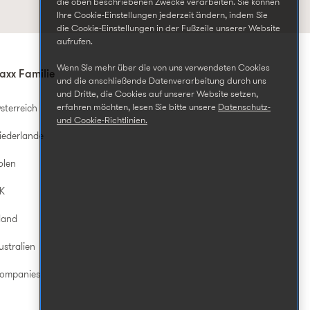
die oben beschriebenen Zwecke verarbeiten. Sie können
Ihre Cookie-Einstellungen jederzeit ändern, indem Sie
die Cookie-Einstellungen in der Fußzeile unserer Website
aufrufen.
Wenn Sie mehr über die von uns verwendeten Cookies
axx Familie
und die anschließende Datenverarbeitung durch uns
und Dritte, die Cookies auf unserer Website setzen,
erfahren möchten, lesen Sie bitte unsere
Datenschutz-
sterreich
und Cookie-Richtlinien.
iederlande
olen
UK
land
ustralien
Companies