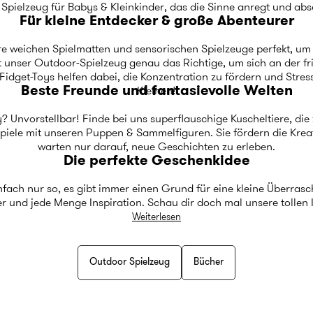
s
Spielzeug für Babys & Kleinkinder
, das die Sinne anregt und abso
Für kleine Entdecker & große Abenteurer
sere weichen Spielmatten und sensorischen Spielzeuge perfekt, um
t unser
Outdoor-Spielzeug
genau das Richtige, um sich an der fr
dget-Toys helfen dabei, die Konzentration zu fördern und Stres
Beste Freunde und fantasievolle Welten
Kleinen!
? Unvorstellbar! Finde bei uns superflauschige
Kuscheltiere
, di
spiele mit unseren
Puppen & Sammelfiguren
. Sie fördern die Kre
warten nur darauf, neue Geschichten zu erleben.
Die perfekte Geschenkidee
ach nur so, es gibt immer einen Grund für eine kleine Überrasch
er
und jede Menge Inspiration. Schau dir doch mal unsere
tollen
ke-Panik. Und wenn du schon dabei bist, verpass dem Kinderzim
Weiterlesen
Entdecke hier
alles fürs Kinderzimmer
.
Outdoor Spielzeug
Bücher