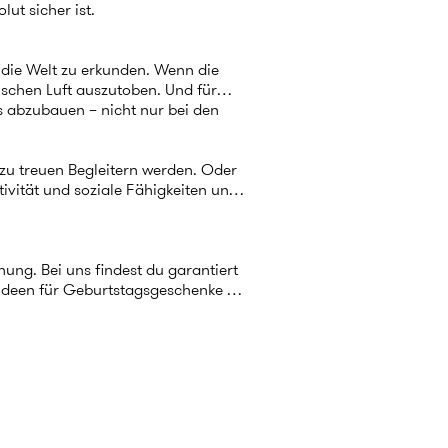
lut sicher ist.
 die Welt zu erkunden. Wenn die
ischen Luft auszutoben. Und für
s abzubauen – nicht nur bei den
e zu treuen Begleitern werden. Oder
ativität und soziale Fähigkeiten und
ung. Bei uns findest du garantiert
 Ideen für Geburtstagsgeschenke
an
mer mit unserer Deko ein Upgrade.