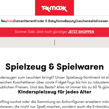
Neu
Sale
Damen
Herren
Kinder & Baby
Home
Beauty
Geschenke
Halloween
Sommer Sale: Jetzt noch günstiger
JETZT SHOPPEN
Spielzeug & Spielwaren
inderaugen zum Leuchten bringt? Unser Spielzeug-Sortiment ist 
ichen Kuscheltieren über coole Fidget-Toys bis hin zu robustem
blichen Preisen. Und das Beste? Alles ist immer bis zu 60 % günst
Kinderspielzeug für jedes Alter
fling suchst oder die Sammlung an Actionfiguren erweitern möcht
elwaren, die nicht nur Spaß machen, sondern auch die Entwicklu