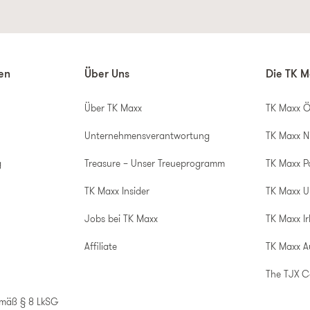
nen
Über Uns
Die TK M
Über TK Maxx
TK Maxx Ö
Unternehmensverantwortung
TK Maxx N
g
Treasure – Unser Treueprogramm
TK Maxx P
TK Maxx Insider
TK Maxx 
Jobs bei TK Maxx
TK Maxx Ir
Affiliate
TK Maxx A
The TJX 
emäß § 8 LkSG