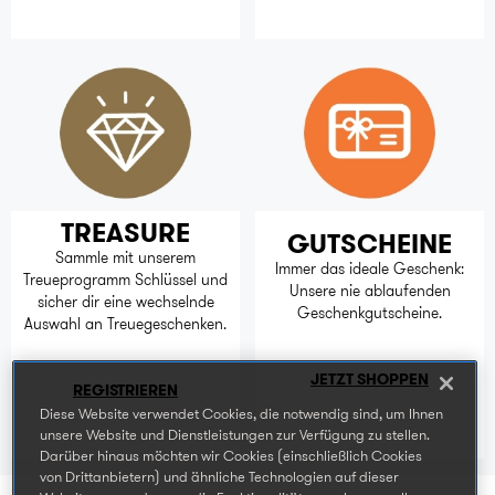
TREASURE
GUTSCHEINE
Sammle mit unserem
Immer das ideale Geschenk:
Treueprogramm Schlüssel und
Unsere nie ablaufenden
sicher dir eine wechselnde
Geschenkgutscheine.
Auswahl an Treuegeschenken.
JETZT SHOPPEN
REGISTRIEREN
Diese Website verwendet Cookies, die notwendig sind, um Ihnen
unsere Website und Dienstleistungen zur Verfügung zu stellen.
Darüber hinaus möchten wir Cookies (einschließlich Cookies
von Drittanbietern) und ähnliche Technologien auf dieser