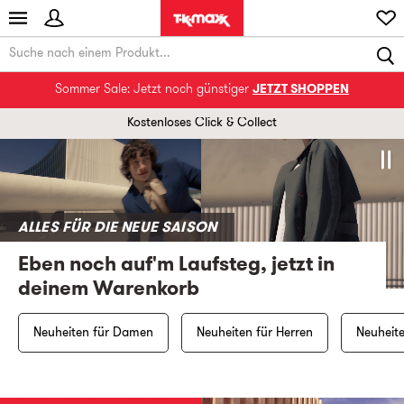
Sommer Sale: Jetzt noch günstiger
JETZT SHOPPEN
TK Maxx de
Kostenloses Click & Collect
ALLES FÜR DIE NEUE SAISON
Eben noch auf'm Laufsteg, jetzt in
deinem Warenkorb
Neuheiten für Damen
Neuheiten für Herren
Neuheite