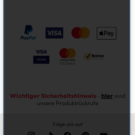
Wichtiger Sicherheitshinweis
-
hier
sind
unsere Produktrückrufe
Folge uns auf