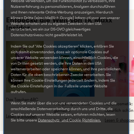
Website verwenden, um die Funktionalität zu verbessern, Ihre
Nutzererfahrung zu personalisieren, Analysen durchzuführen
und Ihnen relevante Online-Werbung anzuzeigen. Hierdurch
können Dritte (einschließlich Google) Informationen von unserer
Entdecke die Welt von
TK Maxx
Website erhalten und zu eigenen Zwecken in den USA
Insider
verarbeiten, wo ein zur DS-GVO gleichwertiges
Datenschutzniveau nicht gewährleistet ist.
Indem Sie auf "Alle Cookies akzeptieren" klicken, erklären Sie
sich damit einverstanden, dass wir optionale Cookies auf
unserer Website verwenden können, einschließlich Cookies, die
von Dritten gesetzt werden, die Ihre Daten in den USA
weiterverarbeiten oder speichern können, und Ihre persönlichen
Daten für die oben beschriebenen Zwecke verarbeiten. Sie
können Ihre Cookie-Einstellungen jederzeit ändern, indem Sie
die Cookie-Einstellungen in der Fußzeile unserer Website
aufrufen.
Das Taschen-ABC
Wenn Sie mehr über die von uns verwendeten Cookies und die
Frühjahrsputz leicht
Naturkosmetik:
anschließende Datenverarbeitung durch uns und Dritte, die
gemacht
natürlich schön
Cookies auf unserer Website setzen, erfahren möchten, lesen
Lesen & shoppen
Lesen & shoppen
Lesen & shoppe
Sie bitte unsere
Datenschutz- und Cookie-Richtlinien.