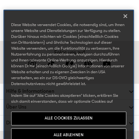
Diese Website verwendet Cookies, die notwendig sind, um Ihnen
unsere Website und Dienstleistungen zur Verfügung zu stellen.
Darüber hinaus möchten wir Cookies (einschließlich Cookies
von Drittanbietern) und ähnliche Technologien auf dieser
Website verwenden, um die Funktionalität zu verbessern, Ihre
Folge uns auf
Nutzererfahrung zu personalisieren, Analysen durchzuführen
und Ihnen relevante Online-Werbung anzuzeigen. Hierdurch
können Dritte (einschließlich Google) Informationen von unserer
Website erhalten und zu eigenen Zwecken in den USA
verarbeiten, wo ein zur DS-GVO gleichwertiges
Datenschutzniveau nicht gewährleistet ist.
Hilfe & Informationen
Indem Sie auf "Alle Cookies akzeptieren" klicken, erklären Sie
sich damit einverstanden, dass wir optionale Cookies auf
Über Uns
unserer Website verwenden können, einschließlich Cookies, die
von Dritten gesetzt werden, die Ihre Daten in den USA
ALLE COOKIES ZULASSEN
weiterverarbeiten oder speichern können, und Ihre persönlichen
Die TK Maxx Familie
Daten für die oben beschriebenen Zwecke verarbeiten. Sie
können Ihre Cookie-Einstellungen jederzeit ändern, indem Sie
ALLE ABLEHNEN
die Cookie-Einstellungen in der Fußzeile unserer Website