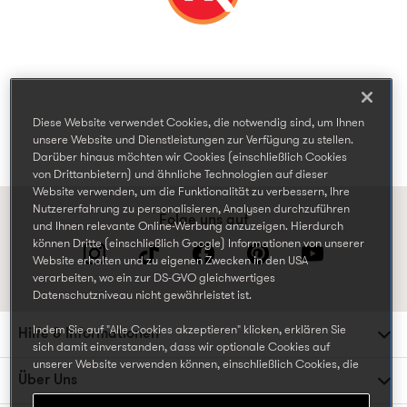
Diese Website verwendet Cookies, die notwendig sind, um Ihnen
unsere Website und Dienstleistungen zur Verfügung zu stellen.
Darüber hinaus möchten wir Cookies (einschließlich Cookies
von Drittanbietern) und ähnliche Technologien auf dieser
Website verwenden, um die Funktionalität zu verbessern, Ihre
Nutzererfahrung zu personalisieren, Analysen durchzuführen
Folge uns auf
und Ihnen relevante Online-Werbung anzuzeigen. Hierdurch
können Dritte (einschließlich Google) Informationen von unserer
Website erhalten und zu eigenen Zwecken in den USA
verarbeiten, wo ein zur DS-GVO gleichwertiges
Datenschutzniveau nicht gewährleistet ist.
Indem Sie auf "Alle Cookies akzeptieren" klicken, erklären Sie
Hilfe & Informationen
sich damit einverstanden, dass wir optionale Cookies auf
unserer Website verwenden können, einschließlich Cookies, die
Über Uns
von Dritten gesetzt werden, die Ihre Daten in den USA
weiterverarbeiten oder speichern können, und Ihre persönlichen