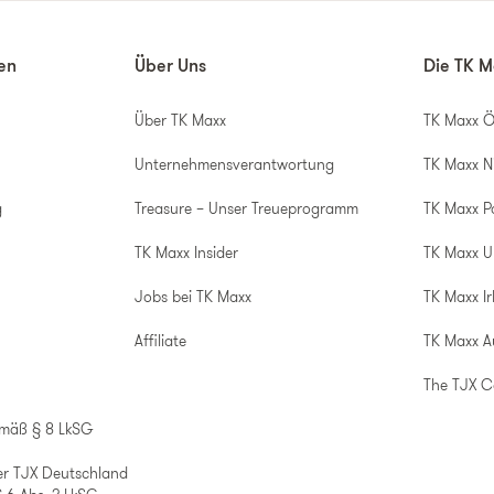
nen
Über Uns
Die TK M
Über TK Maxx
TK Maxx Ö
Unternehmensverantwortung
TK Maxx N
g
Treasure – Unser Treueprogramm
TK Maxx P
TK Maxx Insider
TK Maxx 
Jobs bei TK Maxx
TK Maxx Ir
Affiliate
TK Maxx A
The TJX 
emäß § 8 LkSG
er TJX Deutschland