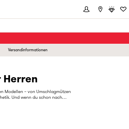
Versandinformationen
 Herren
chen Modellen – von Umschlagmützen
nthetik. Und wenn du schon nach
für Herren werfen, die in vielen
sind.