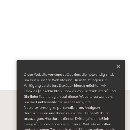
Diese Website verwendet Cookies, die notwendig sind,
um Ihnen unsere Website und Dienstleistungen zur
Verfügung zu stellen. Darüber hinaus möchten wir
Cookies (einschließlich Cookies von Drittanbietern) und
ähnliche Technologien auf dieser Website verwenden,
um die Funktionalität zu verbessern, Ihre
Nutzererfahrung zu personalisieren, Analysen
durchzuführen und Ihnen relevante Online-Werbung
anzuzeigen. Hierdurch können Dritte (einschließlich
Google) Informationen von unserer Website erhalten
und zu eigenen Zwecken in den USA verarbeiten, wo ein