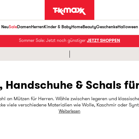
Neu
Sale
Damen
Herren
Kinder & Baby
Home
Beauty
Geschenke
Halloween
Sommer Sale: Jetzt noch günstiger
JETZT SHOPPEN
, Handschuhe & Schals für
wahl an Mützen für Herren. Wähle zwischen legeren und klassis
cke viele verschiedene Materialien wie Wolle, Kaschmir oder Sy
, solltest du auch einen Blick auf unsere Schals und Handschuhe 
Weiterlesen
ern und Farben aufwarten und wie immer bis zu 60 % günstiger* 