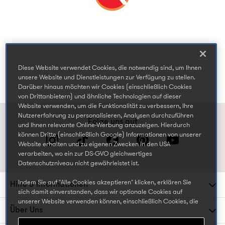
Diese Website verwendet Cookies, die notwendig sind, um Ihnen
unsere Website und Dienstleistungen zur Verfügung zu stellen.
Darüber hinaus möchten wir Cookies (einschließlich Cookies
von Drittanbietern) und ähnliche Technologien auf dieser
Website verwenden, um die Funktionalität zu verbessern, Ihre
Nutzererfahrung zu personalisieren, Analysen durchzuführen
Folge uns auf
und Ihnen relevante Online-Werbung anzuzeigen. Hierdurch
können Dritte (einschließlich Google) Informationen von unserer
Website erhalten und zu eigenen Zwecken in den USA
verarbeiten, wo ein zur DS-GVO gleichwertiges
Datenschutzniveau nicht gewährleistet ist.
Indem Sie auf "Alle Cookies akzeptieren" klicken, erklären Sie
Hilfe & Informationen
sich damit einverstanden, dass wir optionale Cookies auf
unserer Website verwenden können, einschließlich Cookies, die
Über Uns
von Dritten gesetzt werden, die Ihre Daten in den USA
weiterverarbeiten oder speichern können, und Ihre persönlichen