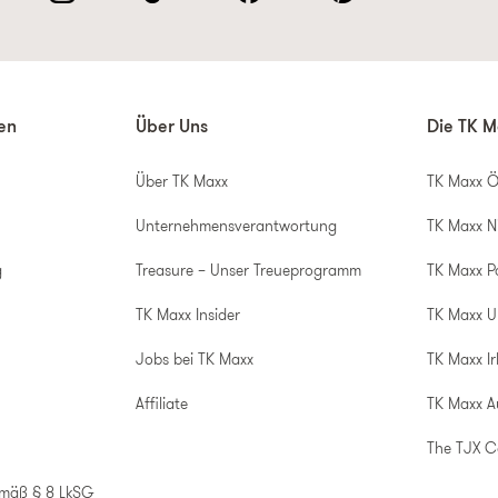
nen
Über Uns
Die TK M
Über TK Maxx
TK Maxx Ö
Unternehmensverantwortung
TK Maxx N
g
Treasure – Unser Treueprogramm
TK Maxx P
TK Maxx Insider
TK Maxx 
Jobs bei TK Maxx
TK Maxx Ir
Affiliate
TK Maxx A
The TJX 
emäß § 8 LkSG