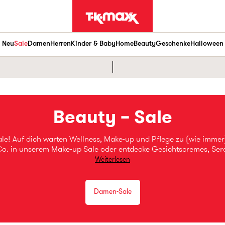
Neu
Sale
Damen
Herren
Kinder & Baby
Home
Beauty
Geschenke
Halloween
Beauty – Sale
e! Auf dich warten Wellness, Make-up und Pflege zu (wie immer)
d Co. in unserem Make-up Sale oder entdecke Gesichtscremes, Se
: Bei uns findest du deine gesamte Schönheitsroutine mindestens
Weiterlesen
Damen-Sale