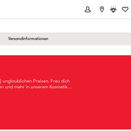
Versandinformationen
 unglaublichen Preisen. Freu dich
ren und mehr in unserem Kosmetik
 80 % günstiger*.