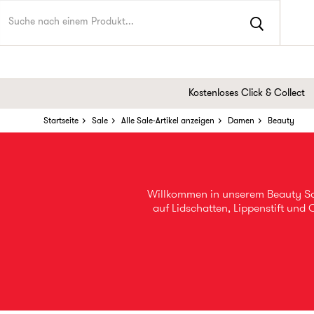
Kostenloses Click & Collect
Startseite
Sale
Alle Sale-Artikel anzeigen
Damen
Beauty
Willkommen in unserem Beauty Sal
auf Lidschatten, Lippenstift un
Sale. Fest steht