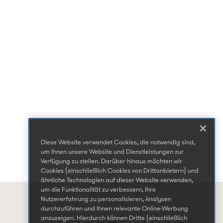
Diese Website verwendet Cookies, die notwendig sind,
um Ihnen unsere Website und Dienstleistungen zur
Verfügung zu stellen. Darüber hinaus möchten wir
Cookies (einschließlich Cookies von Drittanbietern) und
ähnliche Technologien auf dieser Website verwenden,
um die Funktionalität zu verbessern, Ihre
Nutzererfahrung zu personalisieren, Analysen
durchzuführen und Ihnen relevante Online-Werbung
anzuzeigen. Hierdurch können Dritte (einschließlich