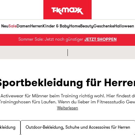
Neu
Sale
Damen
Herren
Kinder & Baby
Home
Beauty
Geschenke
Halloween
Sommer Sale: Jetzt noch günstiger
JETZT SHOPPEN
Sportbekleidung für Herre
 Activewear für Männer beim Training richtig wohl. Hier findest 
Trainingshosen fürs Laufen. Wenn du lieber im Fitnessstudio Gew
 die dir garantiert gefallen werden! Egal, welchen Sport du trei
Weiterlesen
dich nach vorne - und das bis zu 60 % günstiger*.
ekleidung
Outdoor-Bekleidung, Schuhe und Accessoires für Herren