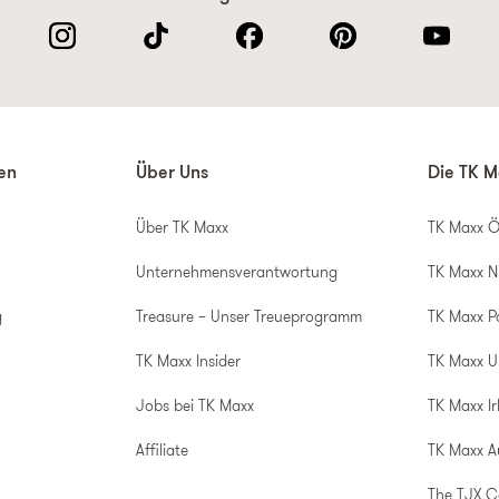
nen
Über Uns
Die TK M
Über TK Maxx
TK Maxx Ö
Unternehmensverantwortung
TK Maxx N
g
Treasure – Unser Treueprogramm
TK Maxx P
TK Maxx Insider
TK Maxx 
Jobs bei TK Maxx
TK Maxx Ir
Affiliate
TK Maxx A
The TJX 