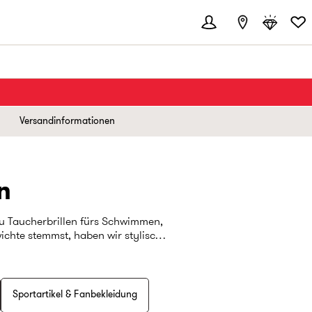
Versandinformationen
n
du Taucherbrillen fürs Schwimmen,
ichte stemmst, haben wir stylische
bst, die richtige Ausrüstung bringt
Sportartikel & Fanbekleidung