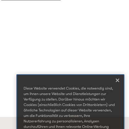
Diese Website verwendet Cookies, die notwendig sind,
um Ihnen unsere Website und Dienstleistungen zur
Verfügung zu stellen. Darüber hinaus möchten wir
Cookies (einschließlich Cookies von Drittanbietern) und
ähnliche Technologien auf dieser Website verwenden,
um die Funktionalität zu verbessern, Ihre
Nutzererfahrung zu personalisieren, Analysen
durchzuführen und Ihnen relevante Online-Werbung