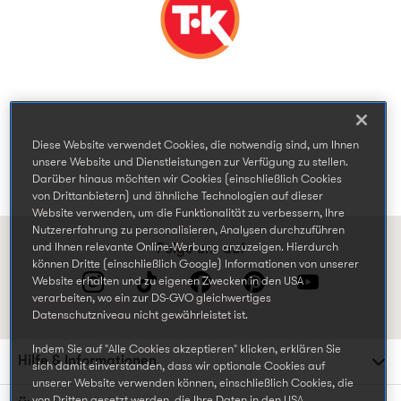
Diese Website verwendet Cookies, die notwendig sind, um Ihnen
unsere Website und Dienstleistungen zur Verfügung zu stellen.
Darüber hinaus möchten wir Cookies (einschließlich Cookies
von Drittanbietern) und ähnliche Technologien auf dieser
Website verwenden, um die Funktionalität zu verbessern, Ihre
Nutzererfahrung zu personalisieren, Analysen durchzuführen
und Ihnen relevante Online-Werbung anzuzeigen. Hierdurch
Folge uns auf
können Dritte (einschließlich Google) Informationen von unserer
Website erhalten und zu eigenen Zwecken in den USA
verarbeiten, wo ein zur DS-GVO gleichwertiges
Datenschutzniveau nicht gewährleistet ist.
Indem Sie auf "Alle Cookies akzeptieren" klicken, erklären Sie
Hilfe & Informationen
sich damit einverstanden, dass wir optionale Cookies auf
unserer Website verwenden können, einschließlich Cookies, die
von Dritten gesetzt werden, die Ihre Daten in den USA