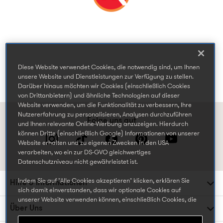
Diese Website verwendet Cookies, die notwendig sind, um Ihnen
unsere Website und Dienstleistungen zur Verfügung zu stellen.
Darüber hinaus möchten wir Cookies (einschließlich Cookies
von Drittanbietern) und ähnliche Technologien auf dieser
Website verwenden, um die Funktionalität zu verbessern, Ihre
Nutzererfahrung zu personalisieren, Analysen durchzuführen
Folge uns auf
und Ihnen relevante Online-Werbung anzuzeigen. Hierdurch
können Dritte (einschließlich Google) Informationen von unserer
Website erhalten und zu eigenen Zwecken in den USA
verarbeiten, wo ein zur DS-GVO gleichwertiges
Datenschutzniveau nicht gewährleistet ist.
Indem Sie auf "Alle Cookies akzeptieren" klicken, erklären Sie
Hilfe & Informationen
sich damit einverstanden, dass wir optionale Cookies auf
unserer Website verwenden können, einschließlich Cookies, die
Über Uns
von Dritten gesetzt werden, die Ihre Daten in den USA
weiterverarbeiten oder speichern können, und Ihre persönlichen