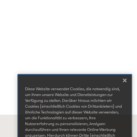
Diese Website verwendet Cookies, die notwendig sind,
um Ihnen unsere Website und Dienstleistungen zur
Verfügung zu stellen. Darüber hinaus möchten wir
Cookies (einschließlich Cookies von Drittanbietern) und
ähnliche Technologien auf dieser Website verwenden,
um die Funktionalität zu verbessern, Ihre
Nutzererfahrung zu personalisieren, Analysen
durchzuführen und Ihnen relevante Online-Werbung
anzuzeigen. Hierdurch können Dritte (einschließlich