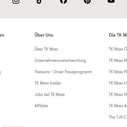
nen
Über Uns
Die TK M
Über TK Maxx
TK Maxx Ö
Unternehmensverantwortung
TK Maxx N
g
Treasure – Unser Treueprogramm
TK Maxx P
TK Maxx Insider
TK Maxx 
Jobs bei TK Maxx
TK Maxx Ir
Affiliate
TK Maxx A
The TJX 