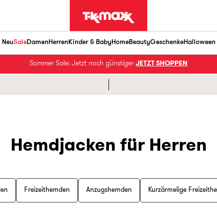
Neu
Sale
Damen
Herren
Kinder & Baby
Home
Beauty
Geschenke
Halloween
Sommer Sale: Jetzt noch günstiger
JETZT SHOPPEN
Hemdjacken für Herren
en
Freizeithemden
Anzugshemden
Kurzärmelige Freizeit