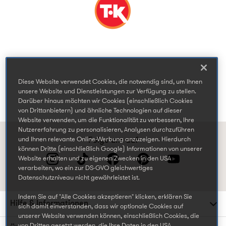
Diese Website verwendet Cookies, die notwendig sind, um Ihnen
unsere Website und Dienstleistungen zur Verfügung zu stellen.
Darüber hinaus möchten wir Cookies (einschließlich Cookies
von Drittanbietern) und ähnliche Technologien auf dieser
Website verwenden, um die Funktionalität zu verbessern, Ihre
Nutzererfahrung zu personalisieren, Analysen durchzuführen
und Ihnen relevante Online-Werbung anzuzeigen. Hierdurch
Folge uns auf
können Dritte (einschließlich Google) Informationen von unserer
Website erhalten und zu eigenen Zwecken in den USA
verarbeiten, wo ein zur DS-GVO gleichwertiges
Datenschutzniveau nicht gewährleistet ist.
Indem Sie auf "Alle Cookies akzeptieren" klicken, erklären Sie
Hilfe & Informationen
sich damit einverstanden, dass wir optionale Cookies auf
unserer Website verwenden können, einschließlich Cookies, die
von Dritten gesetzt werden, die Ihre Daten in den USA