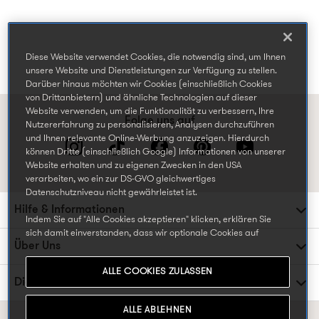
Diese Website verwendet Cookies, die notwendig sind, um Ihnen
unsere Website und Dienstleistungen zur Verfügung zu stellen.
Darüber hinaus möchten wir Cookies (einschließlich Cookies
von Drittanbietern) und ähnliche Technologien auf dieser
Website verwenden, um die Funktionalität zu verbessern, Ihre
Folge uns auf
Nutzererfahrung zu personalisieren, Analysen durchzuführen
und Ihnen relevante Online-Werbung anzuzeigen. Hierdurch
können Dritte (einschließlich Google) Informationen von unserer
Website erhalten und zu eigenen Zwecken in den USA
verarbeiten, wo ein zur DS-GVO gleichwertiges
Datenschutzniveau nicht gewährleistet ist.
Hilfe & Informationen
Indem Sie auf "Alle Cookies akzeptieren" klicken, erklären Sie
sich damit einverstanden, dass wir optionale Cookies auf
Über Uns
unserer Website verwenden können, einschließlich Cookies, die
von Dritten gesetzt werden, die Ihre Daten in den USA
ALLE COOKIES ZULASSEN
weiterverarbeiten oder speichern können, und Ihre persönlichen
Die TK Maxx Familie
Daten für die oben beschriebenen Zwecke verarbeiten. Sie
können Ihre Cookie-Einstellungen jederzeit ändern, indem Sie
ALLE ABLEHNEN
die Cookie-Einstellungen in der Fußzeile unserer Website