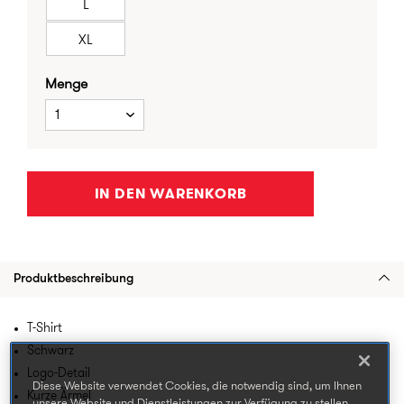
L
XL
Menge
1
IN DEN WARENKORB
Produktbeschreibung
T-Shirt
Schwarz
Logo-Detail
Diese Website verwendet Cookies, die notwendig sind, um Ihnen
Kurze Ärmel
unsere Website und Dienstleistungen zur Verfügung zu stellen.