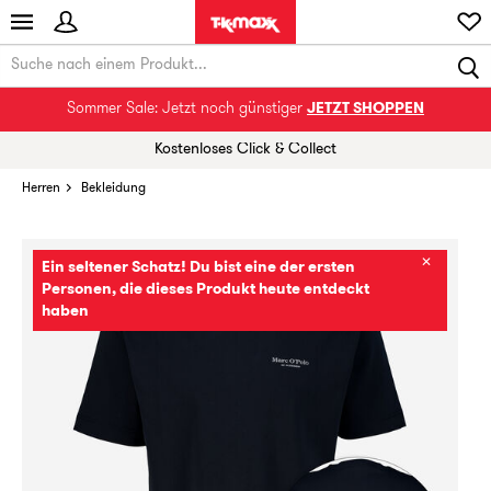
Sommer Sale: Jetzt noch günstiger
JETZT SHOPPEN
Kostenloses Click & Collect
Herren
Bekleidung
✕
Ein seltener Schatz! Du bist eine der ersten
Personen, die dieses Produkt heute entdeckt
haben