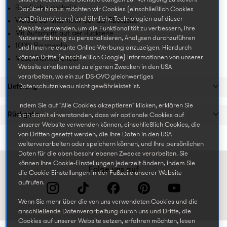
Rundhalsausschnitt
Darüber hinaus möchten wir Cookies (einschließlich Cookies
von Drittanbietern) und ähnliche Technologien auf dieser
Weißes Sommermotiv auf der Rückseite
Website verwenden, um die Funktionalität zu verbessern, Ihre
Mit Aufschrift auf der Rückseite
Nutzererfahrung zu personalisieren, Analysen durchzuführen
100% Baumwolle
und Ihnen relevante Online-Werbung anzuzeigen. Hierdurch
können Dritte (einschließlich Google) Informationen von unserer
Maschinenwaschbar
Website erhalten und zu eigenen Zwecken in den USA
verarbeiten, wo ein zur DS-GVO gleichwertiges
Lieferung
Datenschutzniveau nicht gewährleistet ist.
Indem Sie auf "Alle Cookies akzeptieren" klicken, erklären Sie
Rückgabe
sich damit einverstanden, dass wir optionale Cookies auf
unserer Website verwenden können, einschließlich Cookies, die
von Dritten gesetzt werden, die Ihre Daten in den USA
weiterverarbeiten oder speichern können, und Ihre persönlichen
Daten für die oben beschriebenen Zwecke verarbeiten. Sie
können Ihre Cookie-Einstellungen jederzeit ändern, indem Sie
Folge uns auf
die Cookie-Einstellungen in der Fußzeile unserer Website
aufrufen.
Wenn Sie mehr über die von uns verwendeten Cookies und die
anschließende Datenverarbeitung durch uns und Dritte, die
Cookies auf unserer Website setzen, erfahren möchten, lesen