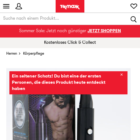
Sommer Sale: Jetzt noch günstiger
JETZT SHOPPEN
Kostenloses Click & Collect
Herren
Körperpflege
✕
Ein seltener Schatz! Du bist eine der ersten
Personen, die dieses Produkt heute entdeckt
haben