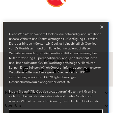
Diese Website verwendet Cookies, die notwendig sind, um Ihnen
unsere Website und Dienstleistungen zur Verfügung zu stellen.
Darüber hinaus möchten wir Cookies (einschließlich Cookies
von Drittanbietern) und ähnliche Technologien auf dieser
Website verwenden, um die Funktionalität zu verbessern, Ihre
Nutzererfahrung zu personalisieren, Analysen durchzuführen
Folge uns auf
und Ihnen relevante Online-Werbung anzuzeigen. Hierdurch
können Dritte (einschließlich Google) Informationen von unserer
Website erhalten und zu eigenen Zwecken in den USA
verarbeiten, wo ein zur DS-GVO gleichwertiges
Datenschutzniveau nicht gewährleistet ist.
Indem Sie auf "Alle Cookies akzeptieren" klicken, erklären Sie
Hilfe & Informationen
sich damit einverstanden, dass wir optionale Cookies auf
unserer Website verwenden können, einschließlich Cookies, die
Über Uns
von Dritten gesetzt werden, die Ihre Daten in den USA
weiterverarbeiten oder speichern können, und Ihre persönlichen