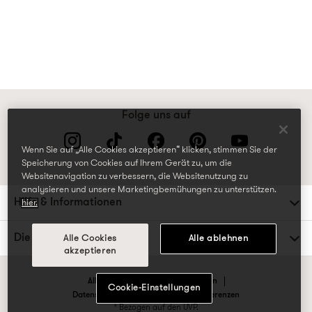
Folge uns auf
Wenn Sie auf „Alle Cookies akzeptieren“ klicken, stimmen Sie der
Speicherung von Cookies auf Ihrem Gerät zu, um die
Websitenavigation zu verbessern, die Websitenutzung zu
analysieren und unsere Marketingbemühungen zu unterstützen.
Hilfe & Informationen
hier.
Die TK Maxx Familie
Alle Cookies
Alle ablehnen
akzeptieren
Allgemeine Geschäftsbedingungen
Cookie-Einstellungen
Datenschutzrichtlinien & Cookie-Präferenzen
* Bezogen auf den UVP.