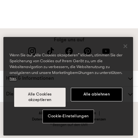
Folge uns auf
Wenn Sie auf „Alle Cookies akzeptieren“ klicken, stimmen Sie der
Speicherung von Cookies auf Ihrem Gerät zu, um die
Websitenavigation zu verbessern, die Websitenutzung zu
analysieren und unsere Marketingbemühungen zu unterstützen.
Hilfe & Informationen
hier.
Die TK Maxx Familie
Alle Cookies
Alle ablehnen
akzeptieren
Allgemeine Geschäftsbedingungen
Cookie-Einstellungen
Datenschutzrichtlinien & Cookie-Präferenzen
* Bezogen auf den UVP.