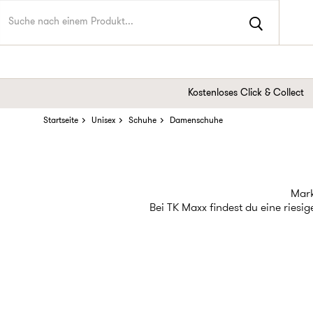
Kostenloses Click & Collect
Startseite
Unisex
Schuhe
Damenschuhe
Mark
Bei TK Maxx findest du eine ries
Suche nach schönen Schuhen fü
fündig. Damenschuhe kaufen war n
Flache Schuhe
Sne