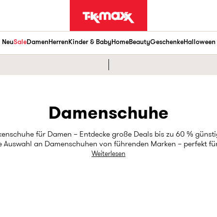
Neu
Sale
Damen
Herren
Kinder & Baby
Home
Beauty
Geschenke
Halloween
Damenschuhe
enschuhe für Damen – Entdecke große Deals bis zu 60 % günsti
ige Auswahl an Damenschuhen von führenden Marken – perfekt für 
r den Alltag oder nach einem eleganten Damenschuh für besonde
Weiterlesen
och nie so einfach! Stöbere jetzt nach Damenschuhen online un
unschlagbaren Preisen.
aker & Sportschuhe
Hausschuhe
Gold Label-Designerschuhe