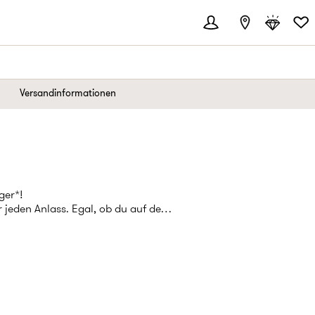
Versandinformationen
ger*!
jeden Anlass. Egal, ob du auf der
re Momente bist, hier wirst du
d entdecke tolle Markenschätze zu
Sandalen für Damen