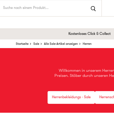
Kostenloses Click & Collect
Startseite
Sale
Alle Sale-Artikel anzeigen
Herren
Willkommen in unserem Herren 
Preisen. Stöber durch unseren H
Du stehst auf Designermode? Kein 
mindest
Herrenbekleidungs - Sale
Herrensc