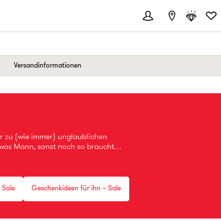
Versandinformationen
r zu (wie immer) unglaublichen
was Mann, sonst noch so braucht.
 die Designer Labels deiner Träume
u schon?
 Sale
Geschenkideen für ihn – Sale