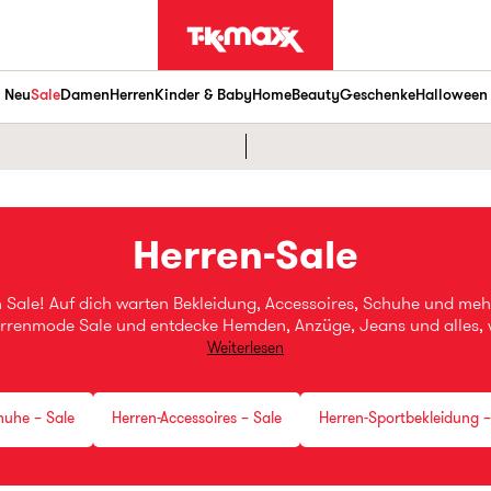
Neu
Sale
Damen
Herren
Kinder & Baby
Home
Beauty
Geschenke
Halloween
Herren-Sale
Sale! Auf dich warten Bekleidung, Accessoires, Schuhe und meh
errenmode Sale und entdecke Hemden, Anzüge, Jeans und alles, 
Problem. Wir haben auch einen Herren Designer Sale, in dem du
Weiterlesen
ens 80 % günstiger* bekommst. Wartest du noch oder shoppst d
huhe – Sale
Herren-Accessoires – Sale
Herren-Sportbekleidung –