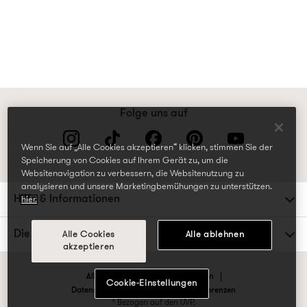
Folge uns auf
Wenn Sie auf „Alle Cookies akzeptieren“ klicken, stimmen Sie der
Speicherung von Cookies auf Ihrem Gerät zu, um die
Websitenavigation zu verbessern, die Websitenutzung zu
analysieren und unsere Marketingbemühungen zu unterstützen.
Hilfe & Informationen
hier.
Die TK Maxx Familie
Alle Cookies
Alle ablehnen
akzeptieren
Allgemeine Geschäftsbedingungen
Cookie-Einstellungen
Datenschutzrichtlinien & Cookie-Präferenzen
* Bezogen auf den UVP.