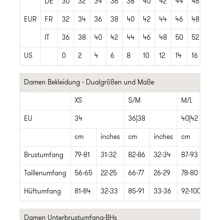
DE
30
32
34
36
38
40
42
44
46
48
EUR
FR
32
34
36
38
40
42
44
46
48
50
IT
36
38
40
42
44
46
48
50
52
54
US
0
2
4
6
8
10
12
14
16
18
Damen Bekleidung - Dualgrößen und Maße
XS
S/M
M/L
EU
34
36|38
40|42
cm
inches
cm
inches
cm
inc
Brustumfang
79-81
31-32
82-86
32-34
87-93
35-
Taillenumfang
56-65
22-25
66-77
26-29
78-80
30-
Hüftumfang
81-84
32-33
85-91
33-36
92-100
36-
Damen Unterbrustumfang-BHs