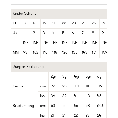
Kinder Schuhe
EU
17
18
19
20
22
23
24
25
27
28
UK
1
2
3
4
5
6
7
8
9
10
INF
INF
INF
INF
INF
INF
INF
INF
INF
KID
MM
93
102
110
118
126
135
143
151
159
168
Jungen Bekleidung
2yr
3yr
4yr
5yr
6yr
7yr
Größe
cms
92
98
104
110
116
122
Ins
36
39
41
43
46
48
Brustumfang
cms
53
54
56
58
60.5
63
Ins
21
21
22
23
24
25