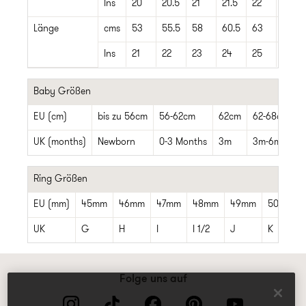
Ins
20
20.5
21
21.5
22
23
Länge
cms
53
55.5
58
60.5
63
66
Ins
21
22
23
24
25
26
Baby Größen
EU (cm)
bis zu 56cm
56-62cm
62cm
62-68cm
UK (months)
Newborn
0-3 Months
3m
3m-6m
Ring Größen
EU (mm)
45mm
46mm
47mm
48mm
49mm
50mm
UK
G
H
I
I 1/2
J
K
Folge uns auf