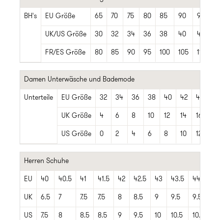
BH's
EU Größe
65
70
75
80
85
90
95
1
UK/US Größe
30
32
34
36
38
40
42
4
FR/ES Größe
80
85
90
95
100
105
110
11
Damen Unterwäsche und Bademode
Unterteile
EU Größe
32
34
36
38
40
42
44
46
UK Größe
4
6
8
10
12
14
16
18
US Größe
0
2
4
6
8
10
12
14
Herren Schuhe
EU
40
40.5
41
41.5
42
42.5
43
43.5
44
44
UK
6.5
7
7.5
7.5
8
8.5
9
9.5
9.5
10
US
7.5
8
8.5
8.5
9
9.5
10
10.5
10.5
11