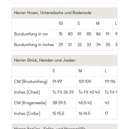
Herren Hosen, Unterwäsche und Bademode
XS
S
M
L
Bundumfang in cm
76
80
81
85
86
91
92
97
Bundumfang in inches
29
31
32
33
34
35
36
3
Herren Strick, Hemden und Jacken
S
M
L
CM (Brustumfang)
91-99
101-109
111-116
Inches (Chest)
To Fit 36-39
To Fit 40-43
To Fit 44-46
CM (Kragenweite)
38-39.5
40.5-42
43
Inches (Collar)
15-15.5
16-16.5
17