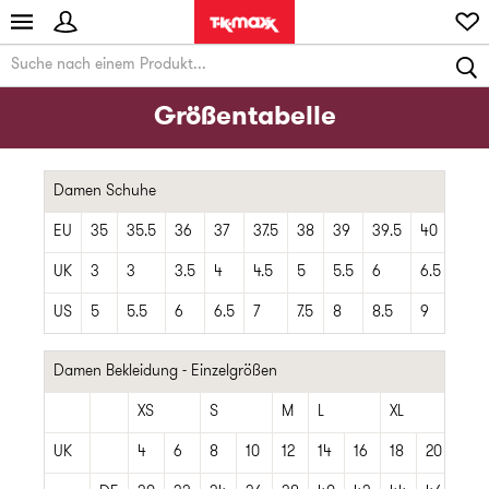
Größentabelle
Damen Schuhe
EU
35
35.5
36
37
37.5
38
39
39.5
40
40.5
UK
3
3
3.5
4
4.5
5
5.5
6
6.5
7
US
5
5.5
6
6.5
7
7.5
8
8.5
9
9.5
Damen Bekleidung - Einzelgrößen
XS
S
M
L
XL
XXL
UK
4
6
8
10
12
14
16
18
20
22