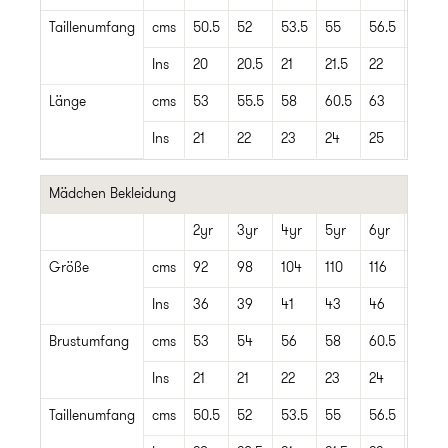
Taillenumfang
cms
50.5
52
53.5
55
56.5
58
Ins
20
20.5
21
21.5
22
23
Länge
cms
53
55.5
58
60.5
63
66
Ins
21
22
23
24
25
26
Mädchen Bekleidung
2yr
3yr
4yr
5yr
6yr
7yr
Größe
cms
92
98
104
110
116
122
Ins
36
39
41
43
46
48
Brustumfang
cms
53
54
56
58
60.5
63
Ins
21
21
22
23
24
25
Taillenumfang
cms
50.5
52
53.5
55
56.5
58