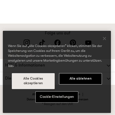
Folge uns auf
Wenn Sie auf „Alle Cookies akzeptieren“ klicken, stimmen Sie der
Speicherung von Cookies auf Ihrem Gerät zu, um die
Websitenavigation zu verbessern, die Websitenutzung zu
analysieren und unsere Marketingbemühungen zu unterstützen.
Hilfe & Informationen
hier.
Die TK Maxx Familie
Alle Cookies
Alle ablehnen
akzeptieren
Allgemeine Geschäftsbedingungen
Cookie-Einstellungen
Datenschutzrichtlinien & Cookie-Präferenzen
* Bezogen auf den UVP.