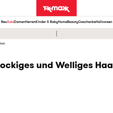
Neu
Sale
Damen
Herren
Kinder & Baby
Home
Beauty
Geschenke
Halloween
Haar
Lockiges und Welliges Haa
Haarpflege
Shampoo
Conditioner
Haarkuren