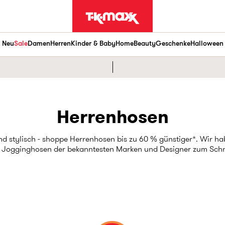
Neu
Sale
Damen
Herren
Kinder & Baby
Home
Beauty
Geschenke
Halloween
Herrenhosen
und stylisch - shoppe Herrenhosen bis zu 60 % günstiger*. Wir 
 Jogginghosen der bekanntesten Marken und Designer zum Sch