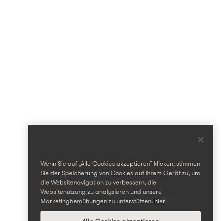
Wenn Sie auf „Alle Cookies akzeptieren“ klicken, stimmen
Sie der Speicherung von Cookies auf Ihrem Gerät zu, um
die Websitenavigation zu verbessern, die
Websitenutzung zu analysieren und unsere
Marketingbemühungen zu unterstützen.
hier.