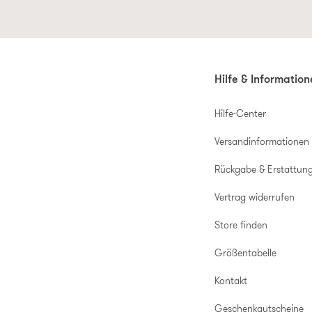
Hilfe & Informatio
Hilfe-Center
Versandinformationen
Rückgabe & Erstattun
Vertrag widerrufen
Store finden
Größentabelle
Kontakt
Geschenkgutscheine