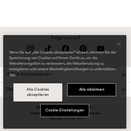
Folge uns auf
Wenn Sie auf „Alle Cookies akzeptieren“ klicken, stimmen Sie der
Speicherung von Cookies auf Ihrem Gerät zu, um die
Websitenavigation zu verbessern, die Websitenutzung zu
analysieren und unsere Marketingbemühungen zu unterstützen.
Hilfe & Informationen
hier.
Die TK Maxx Familie
Alle Cookies
Alle ablehnen
akzeptieren
Allgemeine Geschäftsbedingungen
Cookie-Einstellungen
Datenschutzrichtlinien & Cookie-Präferenzen
* Bezogen auf den UVP.