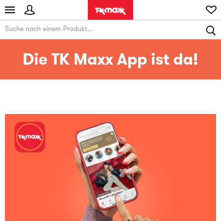
Die TK Maxx App ist da!