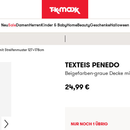
Neu
Sale
Damen
Herren
Kinder & Baby
Home
Beauty
Geschenke
Halloween
it Streifenmuster 127x178cm
TEXTEIS PENEDO
Beigefarben-graue Decke mi
24,99 €
NUR NOCH 1 ÜBRIG