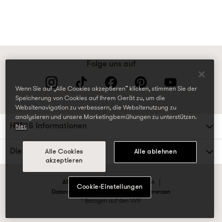
Folge uns auf
Wenn Sie auf „Alle Cookies akzeptieren“ klicken, stimmen Sie der
Speicherung von Cookies auf Ihrem Gerät zu, um die
Websitenavigation zu verbessern, die Websitenutzung zu
analysieren und unsere Marketingbemühungen zu unterstützen.
Hilfe & Informationen
hier.
Die TK Maxx Familie
Alle Cookies
Alle ablehnen
akzeptieren
Allgemeine Geschäftsbedingungen
Cookie-Einstellungen
Datenschutzrichtlinien & Cookie-Präferenzen
* Bezogen auf den UVP.