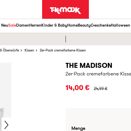
Neu
Sale
Damen
Herren
Kinder & Baby
Home
Beauty
Geschenke
Halloween
 & Überwürfe
Kissen
2er-Pack cremefarbene Kissen
THE MADISON
2er-Pack cremefarbene Kiss
URSPRÜNGLICHER PR
14,00 €
24,99 €
Menge