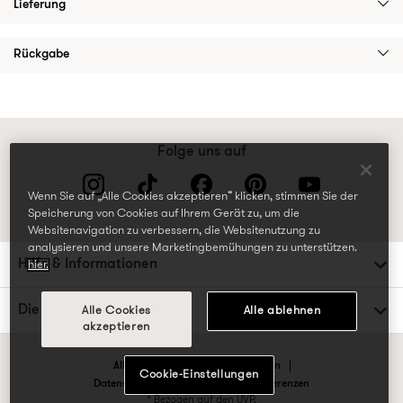
Lieferung
Rückgabe
Folge uns auf
Wenn Sie auf „Alle Cookies akzeptieren“ klicken, stimmen Sie der
Speicherung von Cookies auf Ihrem Gerät zu, um die
Websitenavigation zu verbessern, die Websitenutzung zu
analysieren und unsere Marketingbemühungen zu unterstützen.
Hilfe & Informationen
hier.
Die TK Maxx Familie
Alle Cookies
Alle ablehnen
akzeptieren
Allgemeine Geschäftsbedingungen
Cookie-Einstellungen
Datenschutzrichtlinien & Cookie-Präferenzen
* Bezogen auf den UVP.