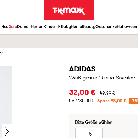
Neu
Sale
Damen
Herren
Kinder & Baby
Home
Beauty
Geschenke
Halloween
er
ADIDAS
Weiß-graue Ozelia Sneaker
URSPRÜNGLICHER P
32,00 €
49,99 €
UVP 130,00 €
Spare 98,00 €
-7
Bitte Größe wählen
45