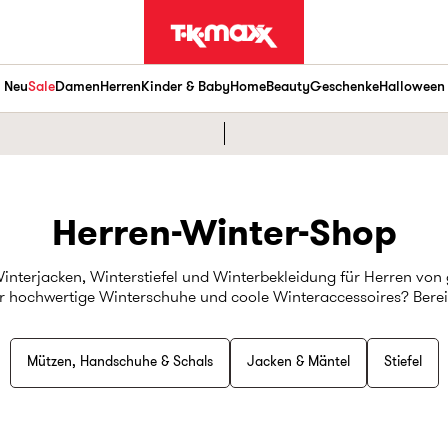
Neu
Sale
Damen
Herren
Kinder & Baby
Home
Beauty
Geschenke
Halloween
Herren-Winter-Shop
Winterjacken, Winterstiefel und Winterbekleidung für Herren vo
r hochwertige Winterschuhe und coole Winteraccessoires? Bereit 
Mützen, Handschuhe & Schals
Jacken & Mäntel
Stiefel