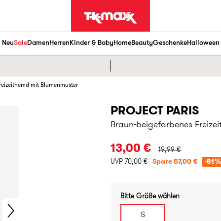
Neu
Sale
Damen
Herren
Kinder & Baby
Home
Beauty
Geschenke
Halloween
reizeithemd mit Blumenmuster
PROJECT PARIS
Braun-beigefarbenes Freize
URSPRÜNGLICHER PR
13,00 €
19,99 €
UVP 70,00 €
Spare 57,00 €
-81%
Bitte Größe wählen
S