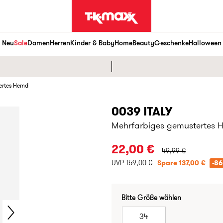
Neu
Sale
Damen
Herren
Kinder & Baby
Home
Beauty
Geschenke
Halloween
ertes Hemd
0039 ITALY
Mehrfarbiges gemustertes
URSPRÜNGLICHER P
22,00 €
49,99 €
UVP 159,00 €
Spare 137,00 €
-8
Bitte Größe wählen
34