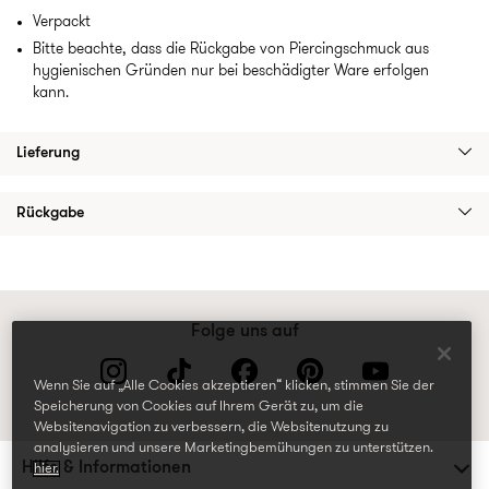
Verpackt
Bitte beachte, dass die Rückgabe von Piercingschmuck aus
hygienischen Gründen nur bei beschädigter Ware erfolgen
kann.
Lieferung
Rückgabe
Folge uns auf
Wenn Sie auf „Alle Cookies akzeptieren“ klicken, stimmen Sie der
Speicherung von Cookies auf Ihrem Gerät zu, um die
Websitenavigation zu verbessern, die Websitenutzung zu
analysieren und unsere Marketingbemühungen zu unterstützen.
Hilfe & Informationen
hier.