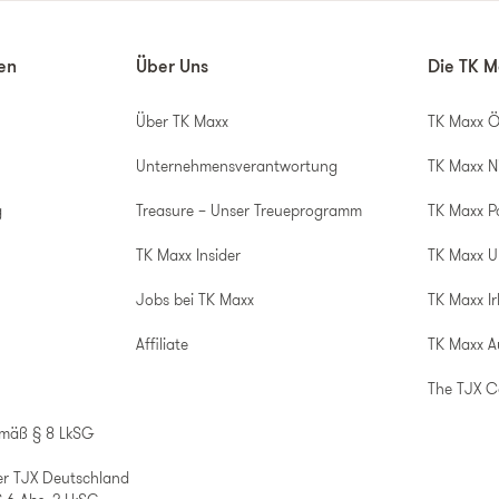
nen
Über Uns
Die TK M
Über TK Maxx
TK Maxx Ö
Unternehmensverantwortung
TK Maxx N
g
Treasure – Unser Treueprogramm
TK Maxx P
TK Maxx Insider
TK Maxx 
Jobs bei TK Maxx
TK Maxx Ir
Affiliate
TK Maxx A
The TJX 
emäß § 8 LkSG
er TJX Deutschland