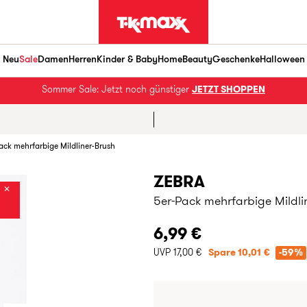
Neu
Sale
Damen
Herren
Kinder & Baby
Home
Beauty
Geschenke
Halloween
Sommer Sale: Jetzt noch günstiger
JETZT SHOPPEN
ack mehrfarbige Mildliner-Brush
ZEBRA
✕
5er-Pack mehrfarbige Mildli
6,99 €
UVP 17,00 €
Spare 10,01 €
-59%