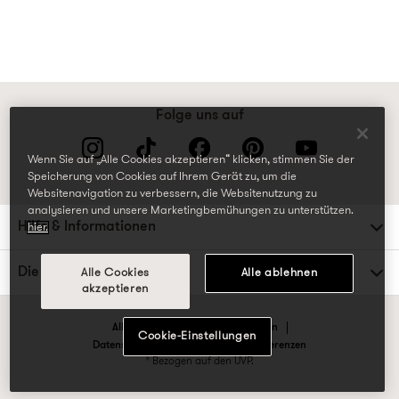
Folge uns auf
Wenn Sie auf „Alle Cookies akzeptieren“ klicken, stimmen Sie der
Speicherung von Cookies auf Ihrem Gerät zu, um die
Websitenavigation zu verbessern, die Websitenutzung zu
analysieren und unsere Marketingbemühungen zu unterstützen.
Hilfe & Informationen
hier.
Die TK Maxx Familie
Alle Cookies
Alle ablehnen
akzeptieren
Allgemeine Geschäftsbedingungen
Cookie-Einstellungen
Datenschutzrichtlinien & Cookie-Präferenzen
* Bezogen auf den UVP.