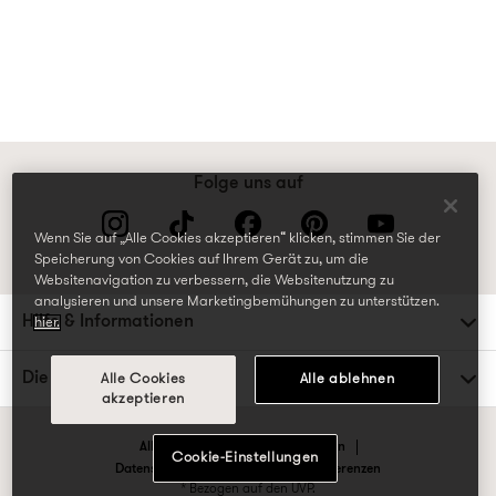
Folge uns auf
Wenn Sie auf „Alle Cookies akzeptieren“ klicken, stimmen Sie der
Speicherung von Cookies auf Ihrem Gerät zu, um die
Websitenavigation zu verbessern, die Websitenutzung zu
analysieren und unsere Marketingbemühungen zu unterstützen.
Hilfe & Informationen
hier.
Die TK Maxx Familie
Alle Cookies
Alle ablehnen
akzeptieren
Allgemeine Geschäftsbedingungen
Cookie-Einstellungen
Datenschutzrichtlinien & Cookie-Präferenzen
* Bezogen auf den UVP.