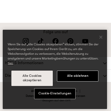
Folge uns auf
Wenn Sie auf „Alle Cookies akzeptieren“ klicken, stimmen Sie der
Speicherung von Cookies auf Ihrem Gerät zu, um die
Websitenavigation zu verbessern, die Websitenutzung zu
analysieren und unsere Marketingbemühungen zu unterstützen.
Hilfe & Informationen
hier.
Die TK Maxx Familie
Alle Cookies
Alle ablehnen
akzeptieren
Allgemeine Geschäftsbedingungen
Cookie-Einstellungen
Datenschutzrichtlinien & Cookie-Präferenzen
* Bezogen auf den UVP.