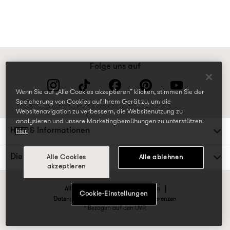
Folge uns auf
Wenn Sie auf „Alle Cookies akzeptieren“ klicken, stimmen Sie der
Speicherung von Cookies auf Ihrem Gerät zu, um die
Websitenavigation zu verbessern, die Websitenutzung zu
analysieren und unsere Marketingbemühungen zu unterstützen.
Hilfe & Informationen
hier.
Die TK Maxx Familie
Alle Cookies
Alle ablehnen
akzeptieren
Allgemeine Geschäftsbedingungen
Cookie-Einstellungen
Datenschutzrichtlinien & Cookie-Präferenzen
* Bezogen auf den UVP.