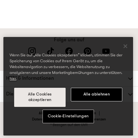
Folge uns auf
Wenn Sie auf „Alle Cookies akzeptieren“ klicken, stimmen Sie der
Speicherung von Cookies auf Ihrem Gerät zu, um die
Websitenavigation zu verbessern, die Websitenutzung zu
analysieren und unsere Marketingbemühungen zu unterstützen.
Hilfe & Informationen
hier.
Die TK Maxx Familie
Alle Cookies
Alle ablehnen
akzeptieren
Allgemeine Geschäftsbedingungen
Cookie-Einstellungen
Datenschutzrichtlinien & Cookie-Präferenzen
* Bezogen auf den UVP.