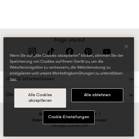
Folge uns auf
Wenn Sie auf „Alle Cookies akzeptieren“ klicken, stimmen Sie der
Speicherung von Cookies auf Ihrem Gerät zu, um die
Websitenavigation zu verbessern, die Websitenutzung zu
analysieren und unsere Marketingbemühungen zu unterstützen.
Hilfe & Informationen
hier.
Die TK Maxx Familie
Alle Cookies
Alle ablehnen
akzeptieren
Allgemeine Geschäftsbedingungen
Cookie-Einstellungen
Datenschutzrichtlinien & Cookie-Präferenzen
* Bezogen auf den UVP.